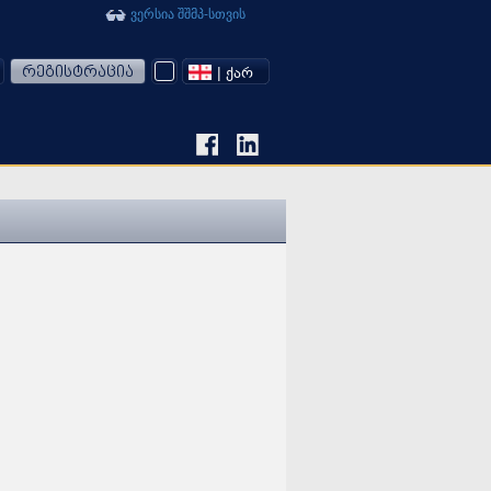
ვერსია შშმპ-სთვის
რეგისტრაცია
| ᲥᲐᲠ