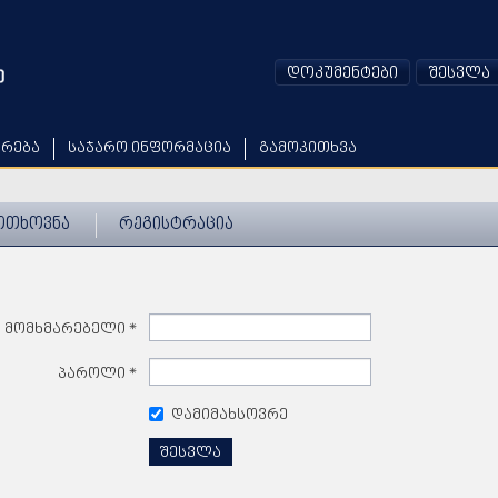
დოკუმენტები
შესვლა
არება
საჯარო ინფორმაცია
გამოკითხვა
ოთხოვნა
რეგისტრაცია
მომხმარებელი
*
პაროლი
*
დამიმახსოვრე
შესვლა