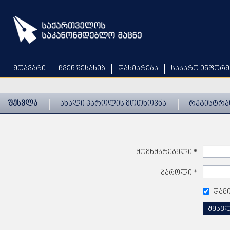
Skip
to
main
content
მთავარი
ჩვენ შესახებ
დახმარება
საჯარო ინფორმ
შესვლა
ახალი პაროლის მოთხოვნა
რეგისტრა
მომხმარებელი
*
პაროლი
*
დამ
შესვ