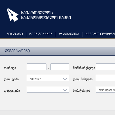
Skip
to
main
content
მთავარი
ჩვენ შესახებ
დახმარება
საჯარო ინფორმ
კომენტარები
თარიღი
Date
-
Date
მომხმარებელი
დოკ. ტიპი
<ყველა>
დოკ. მიმღები
დაჯგუფება
სორტირება
თარიღით ზ