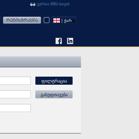
ვერსია შშმპ-სთვის
რეგისტრაცია
| ᲥᲐᲠ
ფილტრაცია
გასუფთავება