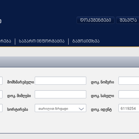
დოკუმენტები
შესვლა
არება
საჯარო ინფორმაცია
გამოკითხვა
მომხმარებელი
დოკ. ნომერი
დოკ. მიმღები
დოკ. სახელი
სორტირება
თარიღით ზრდადი
დოკ. იდენტ