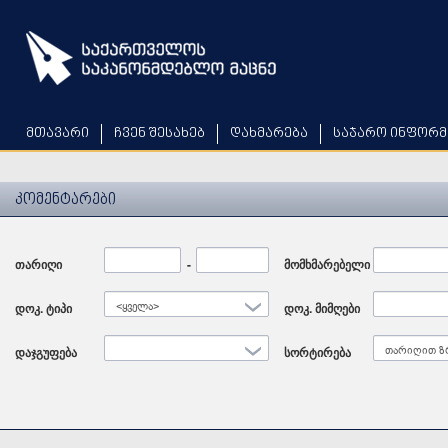
Skip
to
main
content
მთავარი
ჩვენ შესახებ
დახმარება
საჯარო ინფორმ
კომენტარები
თარიღი
Date
-
Date
მომხმარებელი
დოკ. ტიპი
<ყველა>
დოკ. მიმღები
დაჯგუფება
სორტირება
თარიღით ზ