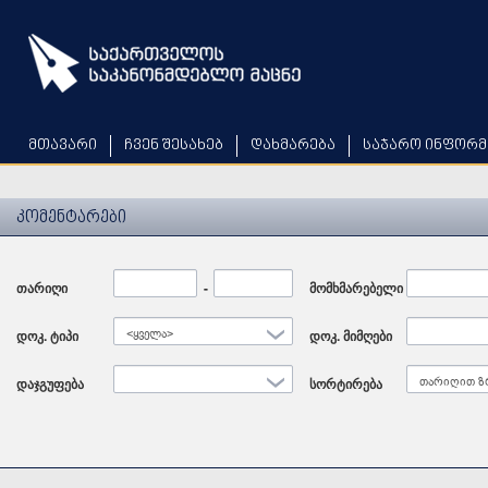
Skip
to
main
content
მთავარი
ჩვენ შესახებ
დახმარება
საჯარო ინფორმ
კომენტარები
თარიღი
Date
-
Date
მომხმარებელი
დოკ. ტიპი
<ყველა>
დოკ. მიმღები
დაჯგუფება
სორტირება
თარიღით ზ