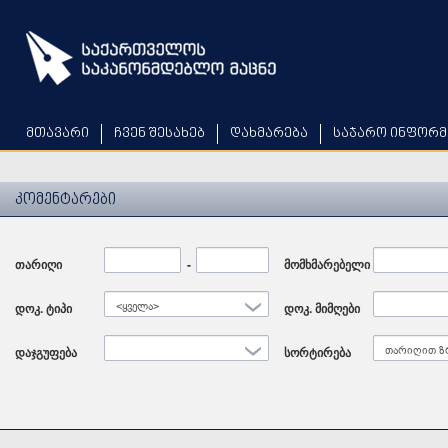
Skip
to
main
content
მთავარი
ჩვენ შესახებ
დახმარება
საჯარო ინფორმ
კომენტარები
თარიღი
Date
-
Date
მომხმარებელი
დოკ. ტიპი
<ყველა>
დოკ. მიმღები
დაჯგუფება
სორტირება
თარიღით ზ