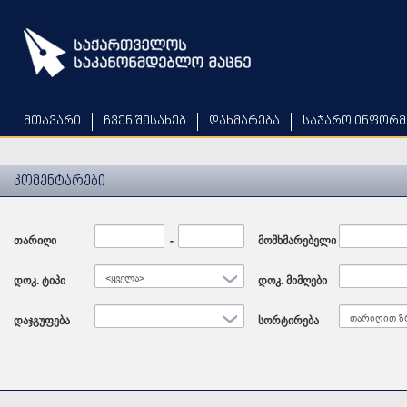
Skip
to
main
content
მთავარი
ჩვენ შესახებ
დახმარება
საჯარო ინფორმ
კომენტარები
თარიღი
Date
-
Date
მომხმარებელი
დოკ. ტიპი
<ყველა>
დოკ. მიმღები
დაჯგუფება
სორტირება
თარიღით ზ