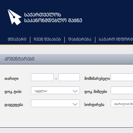
Skip
to
main
content
მთავარი
ჩვენ შესახებ
დახმარება
საჯარო ინფორმ
კომენტარები
თარიღი
Date
-
Date
მომხმარებელი
დოკ. ტიპი
<ყველა>
დოკ. მიმღები
დაჯგუფება
სორტირება
თარიღით ზ