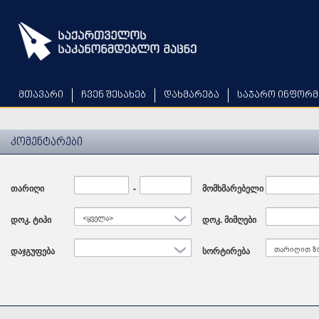
Skip
to
main
content
მთავარი
ჩვენ შესახებ
დახმარება
საჯარო ინფორმ
კომენტარები
თარიღი
Date
-
Date
მომხმარებელი
დოკ. ტიპი
<ყველა>
დოკ. მიმღები
დაჯგუფება
სორტირება
თარიღით ზ