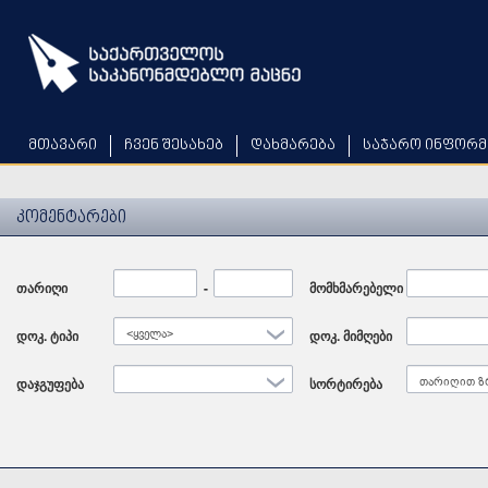
Skip
to
main
content
მთავარი
ჩვენ შესახებ
დახმარება
საჯარო ინფორმ
კომენტარები
თარიღი
Date
-
Date
მომხმარებელი
დოკ. ტიპი
<ყველა>
დოკ. მიმღები
დაჯგუფება
სორტირება
თარიღით ზ