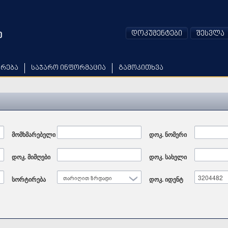
დოკუმენტები
შესვლა
არება
საჯარო ინფორმაცია
გამოკითხვა
მომხმარებელი
დოკ. ნომერი
დოკ. მიმღები
დოკ. სახელი
სორტირება
თარიღით ზრდადი
დოკ. იდენტ