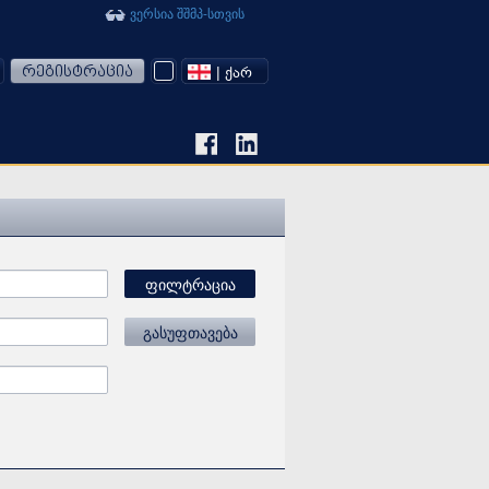
ვერსია შშმპ-სთვის
რეგისტრაცია
| ᲥᲐᲠ
ფილტრაცია
გასუფთავება