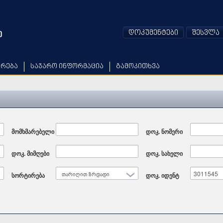
დოკუმენტები
შესვლა
არება
საჯარო ინფორმაცია
გამოკითხვა
მომხმარებელი
დოკ. ნომერი
დოკ. მიმღები
დოკ. სახელი
სორტირება
თარიღით ზრდადი
დოკ. იდენტ