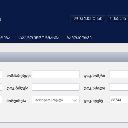
დოკუმენტები
შესვლა
არება
საჯარო ინფორმაცია
გამოკითხვა
მომხმარებელი
დოკ. ნომერი
დოკ. მიმღები
დოკ. სახელი
სორტირება
თარიღით ზრდადი
დოკ. იდენტ