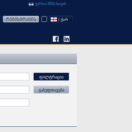
ვერსია შშმპ-სთვის
რეგისტრაცია
| ᲥᲐᲠ
ფილტრაცია
გასუფთავება