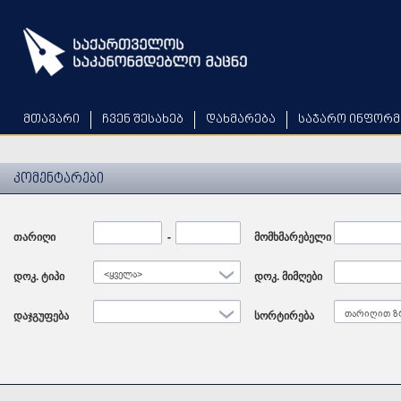
Skip
to
main
content
მთავარი
ჩვენ შესახებ
დახმარება
საჯარო ინფორმ
კომენტარები
თარიღი
Date
-
Date
მომხმარებელი
დოკ. ტიპი
<ყველა>
დოკ. მიმღები
დაჯგუფება
სორტირება
თარიღით ზ