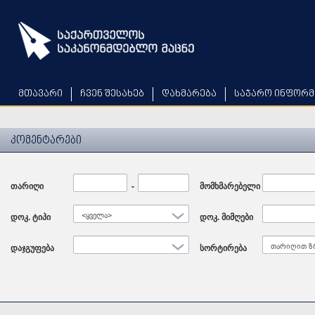
Skip
to
main
content
მთავარი
ჩვენ შესახებ
დახმარება
საჯარო ინფორმ
კომენტარები
თარიღი
Date
-
Date
მომხმარებელი
დოკ. ტიპი
<ყველა>
დოკ. მიმღები
დაჯგუფება
სორტირება
თარიღით ზ