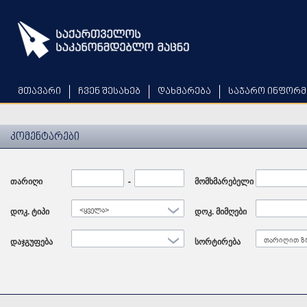
Skip
to
main
content
მთავარი
ჩვენ შესახებ
დახმარება
საჯარო ინფორმ
კომენტარები
თარიღი
Date
-
Date
მომხმარებელი
დოკ. ტიპი
<ყველა>
დოკ. მიმღები
დაჯგუფება
სორტირება
თარიღით ზ