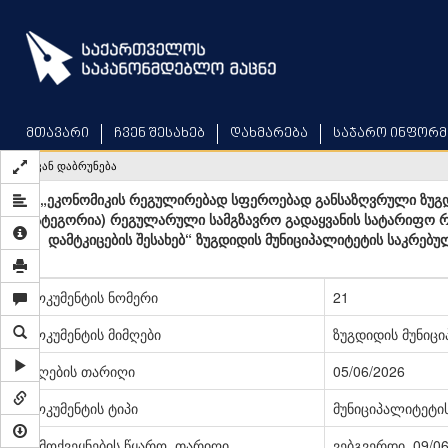
Skip
to
main
content
მთავარი
ჩვენ შესახებ
დახმარება
საჯარო ინფორმ
უკან დაბრუნება
„ეკონომიკის რეგულირებად სფეროებად განსაზღვრული ზუგდ
კატეგორია) რეგულარული სამგზავრო გადაყვანის სატარიფო რე
დამტკიცების შესახებ“ ზუგდიდის მუნიციპალიტეტის საკრებ
დოკუმენტის ნომერი
21
დოკუმენტის მიმღები
ზუგდიდის მუნიც
მიღების თარიღი
05/06/2026
დოკუმენტის ტიპი
მუნიციპალიტეტი
გამოქვეყნების წყარო, თარიღი
ვებგვერდი, 09/0