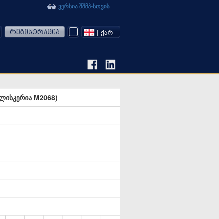
ვერსია შშმპ-სთვის
რეგისტრაცია
| ᲥᲐᲠ
ბულისკერია M2068)