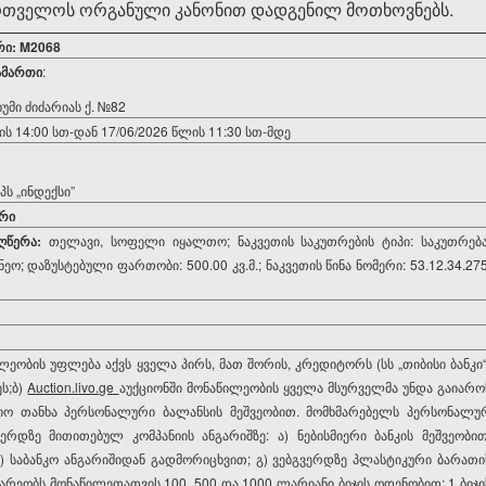
აქართველოს ორგანული კანონით დადგენილ მოთხოვნებს.
რი:
M
2068
სამართი
:
ხუმი ძიძარიას ქ. №82
ის 14:00 სთ-დან 17/06/2026 წლის 11:30 სთ-მდე
პს „ინდექსი”
რი
ღწერა:
თელავი, სოფელი იყალთო; ნაკვეთის საკუთრების ტიპი: საკუთრება
ო; დაზუსტებული ფართობი: 500.00 კვ.მ.; ნაკვეთის წინა ნომერი: 53.12.34.275
ლეობის უფლება აქვს ყველა პირს, მათ შორის, კრედიტორს (სს „თიბისი ბანკი“
ს;ბ)
Auction.livo.ge
აუქციონში მონაწილეობის ყველა მსურველმა უნდა გაიარო
იო თანხა პერსონალური ბალანსის მეშვეობით. მომხმარებელს პერსონალუ
ერდზე მითითებულ კომპანიის ანგარიშზე: ა) ნებისმიერი ბანკის მეშვეობით
) საბანკო ანგარიშიდან გადმორიცხვით; გ) ვებგვერდზე პლასტიკური ბარათი
ინარეობს მონაწილეთათვის 100, 500 და 1000 ლარიანი ბიჯის ოდენობით; 1 ბიჯი