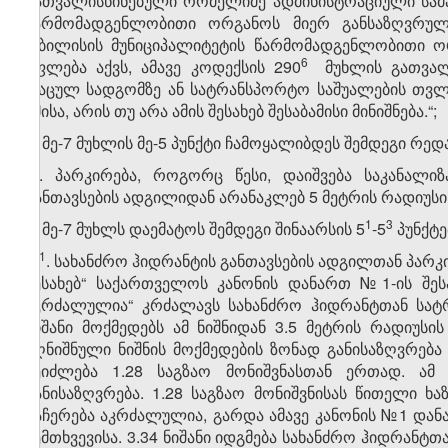
გათვალისწინებული რომელიმე ადმინისტრაციული სამ
წარმომადგენლობითი ორგანოს მიერ განსაზღვრულ
თბილისის მუნიციპალიტეტის წარმომადგენლობითი ო
​6
უფლება აქვს, ამავე კოდექსის 290
მუხლის გათვალ
დაცულ სადგომზე ან სატრანსპორტო საშუალების თვლ
იმისა, არის თუ არა ამის შესახებ შესაბამისი მინიშნება.“;
3. მე-7 მუხლის მე-5 პუნქტი ჩამოყალიბდეს შემდეგი რედ
„5. პარკირება, როგორც წესი, დაიშვება საკანალიზ
განთავსების ადგილიდან არანაკლებ 5 მეტრის რადიუსი
​1
​3
4. მე-7 მუხლს დაემატოს შემდეგი შინაარსის 5
-5
პუნქტე
​1
„5
. სახანძრო ჰიდრანტის განთავსების ადგილთან პარკი
შესახებ“ საქართველოს კანონის დანართ №1-ის შესა
აკრძალულია“ კრძალავს სახანძრო ჰიდრანტთან სატრ
ნიშანი მოქმედებს ამ ნიშნიდან 3.5 მეტრის რადიუსი
აღნიშნული ნიშნის მოქმედების ზონად განისაზღვრება 
შეიძლება 1.28 საგზაო მონიშვნასთან ერთად. ამ შ
განისაზღვრება. 1.28 საგზაო მონიშვნისას წითელი 
გაჩერება აკრძალულია, გარდა ამავე კანონის №1 დანარ
შემთხვევისა. 3.34 ნიშანი იდგმება სახანძრო ჰიდრანტ