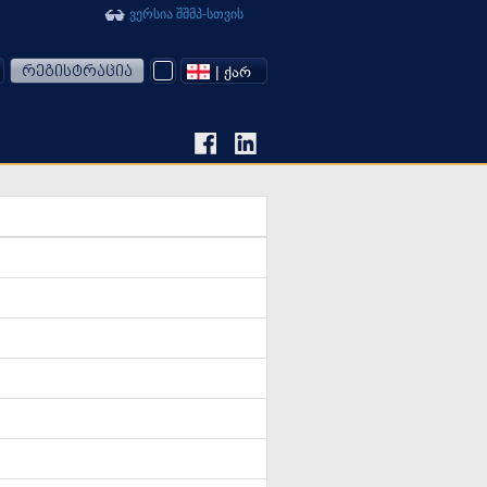
ვერსია შშმპ-სთვის
რეგისტრაცია
| ᲥᲐᲠ