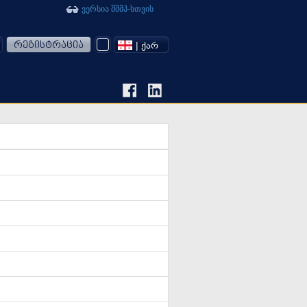
ვერსია შშმპ-სთვის
რეგისტრაცია
| ᲥᲐᲠ