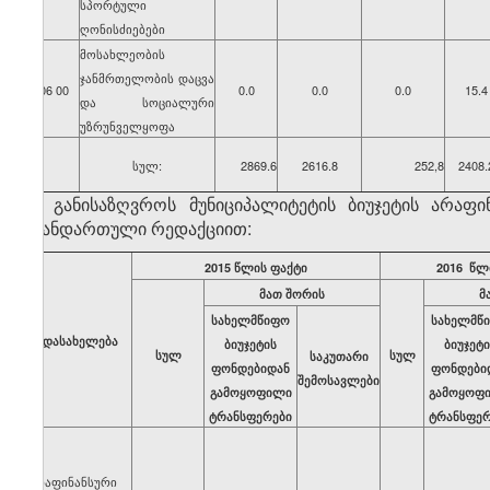
სპორტული
ღონისძიებები
მოსახლეობის
ჯანმრთელობის დაცვა
06 00
0.0
0.0
0.0
15.4
და სოციალური
უზრუნველყოფა
სულ:
2869.6
2616.8
252,8
2408.
ბ) განისაზღვროს მუნიციპალიტეტის ბიუჯეტის არ
თანდართული რედაქციით:
2015 წლის ფაქტი
2016 წლ
მათ შორის
მ
სახელმწიფო
სახელმწ
დასახელება
ბიუჯეტის
ბიუჯეტი
სულ
სულ
საკუთარი
ფონდებიდან
ფონდები
შემოსავლები
გამოყოფილი
გამოყოფ
ტრანსფერები
ტრანსფერ
არაფინანსური