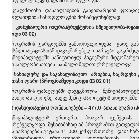
სოფელ ვერტყვიჭალაში სასოფლო გზა.
მაღალმთიანი დასახლებების განვითარების ფონ
გოლათუბნის სასოფლო გზის მოსაბეტონებლად.
ბ) კომუნალური ინფრასტრუქტურის მშენებლობა-რეაბ
კოდი 03 02)
პროგრამის ფარგლებში განხორციელდება გარე განათ
ექსპლოატაციასთან დაკავშირებული ხარჯები. გაგრძელ
მუნიციპალიტეტში სანიტარიულ–ჰიგიენური მდგომარეო
მოსახლეობისათვის სასმელი წყლით უზრუნველოფა.
გ)
სა
ნიაღვრე და საკანალიზაციო
არხების,
საყრდენი 
ათასი ლარი
(პროგრამული კოდი 03 02
01
)
პროგრამის ფარგლებში დაგეგმილია მუნიციპალიტეტში
რახიელას ღელეზე, ასევე მუნიციპალიტეტის სოფლებში 
დ) დასუფთავების ღონისძიებები
–
477.0
ათასი ლარი
(
მუნიციპალიტეტის ერთ-ერთ მთავარ ფუნქციას 
უზრუნველყოფა. შესაბამისად ამ პროგრამით გათვალი
და ნარჩენების გატანა 44 000 კვმ ფართობზე დაბა ხა
ტერიტორიული ერთეულების სოფლებიდან ზვარე,