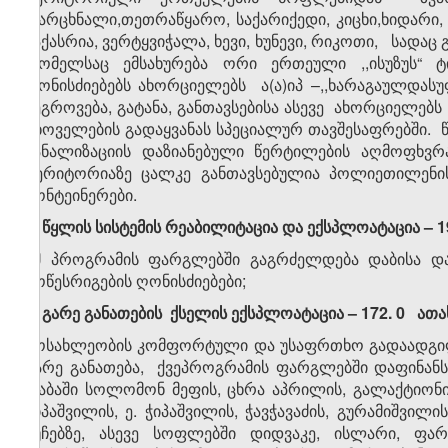
ფარცხნალი,თეთრაწყარო, საქარიქედი, კიცხი,ხიდარი, 
საქასრია, ვერტყვიჭალა, ხევი, ხუნევი, რიკოთი, სადაც
რომელსაც ემსახურება ორი ერთეული ,,ისუზუს“ ტი
ღონისძიებებს ახორციელებს ა(ა)იპ –,,ხარაგაულდას
შეგროვება, გატანა, განთავსებისა ასევე ახორციელებ
ცხოველების გადაყვანას სპეციალურ თავშესაფრებში. წ
კანალიზაციის დაზიანებული წერტილების აღმოფხვრა-
ტერიტორიაზე ცალკე განთავსებულია პოლიეთილენი
კონტეინერები.
ე)
წყლის სისტემის რეაბილიტაცია და ექსპლოატაცია
– 1
ამ პროგრამის ფარგლებში გაგრძელდება დაბისა და
მოწესრიგების ღონისძიებები;
ვ) გარე განათების ქსელის ექსპლოატაცია
–
172
.
0
ათა
მოსახლეობის კომფორტული და უსაფრთხო გადაადგილე
გარე განათება, ქვეპროგრამის ფარგლებში დაფინანს
დაბაში სოლომონ მეფის, ცხრა აპრილის, გალაქტიონის,
ჭიპაშვილის, ე. ჭიპაშვილის, ჭავჭავაძის, გურამიშვილი
ქუჩებზე, ასევე სოფლებში დიდვაკე, ისლარი, ფარც