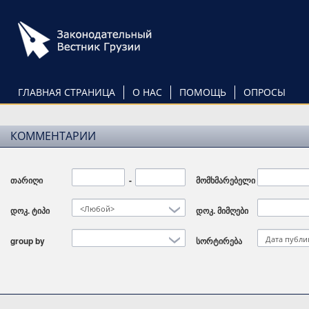
Перейти
к
основному
содержанию
ГЛАВНАЯ СТРАНИЦА
О НАС
ПОМОЩЬ
ОПРОСЫ
КОММЕНТАРИИ
თარიღი
Дата
-
Дата
მომხმარებელი
<Любой>
დოკ. ტიპი
დოკ. მიმღები
Дата публи
group by
სორტირება