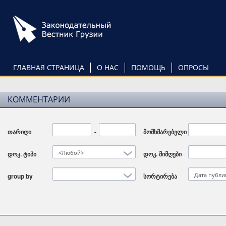
Перейти
к
основному
содержанию
ГЛАВНАЯ СТРАНИЦА
О НАС
ПОМОЩЬ
ОПРОСЫ
КОММЕНТАРИИ
თარიღი
Дата
-
Дата
მომხმარებელი
<Любой>
დოკ. ტიპი
დოკ. მიმღები
Дата публи
group by
სორტირება