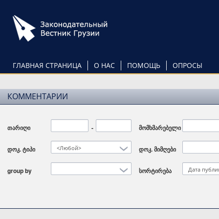
Перейти
к
основному
содержанию
ГЛАВНАЯ СТРАНИЦА
О НАС
ПОМОЩЬ
ОПРОСЫ
КОММЕНТАРИИ
თარიღი
Дата
-
Дата
მომხმარებელი
<Любой>
დოკ. ტიპი
დოკ. მიმღები
Дата публи
group by
სორტირება