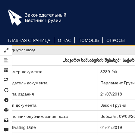
Перейти
к
основному
содержанию
ГЛАВНАЯ СТРАНИЦА
О НАС
ПОМОЩЬ
ОПРОСЫ
Вернуться назад
„საჯარო სამსახურის შესახებ“ საქ
Номер документа
3289-რს
Издатель документа
Парламент Грузи
Дата издания
21/07/2018
Тип документа
Закон Грузии
Источник опубликования, дата
Вебсайт, 09/08/2
Activating Date
01/01/2019