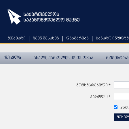
Skip
to
main
content
მთავარი
ჩვენ შესახებ
დახმარება
საჯარო ინფორმ
შესვლა
ახალი პაროლის მოთხოვნა
რეგისტრა
მომხმარებელი
*
პაროლი
*
დამ
შესვ