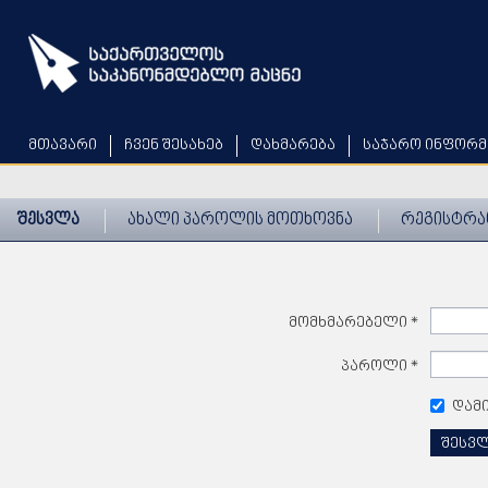
Skip
to
main
content
მთავარი
ჩვენ შესახებ
დახმარება
საჯარო ინფორმ
შესვლა
ახალი პაროლის მოთხოვნა
რეგისტრა
მომხმარებელი
*
პაროლი
*
დამ
შესვ