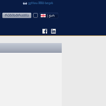
ვერსია შშმპ-სთვის
რეგისტრაცია
| ᲥᲐᲠ