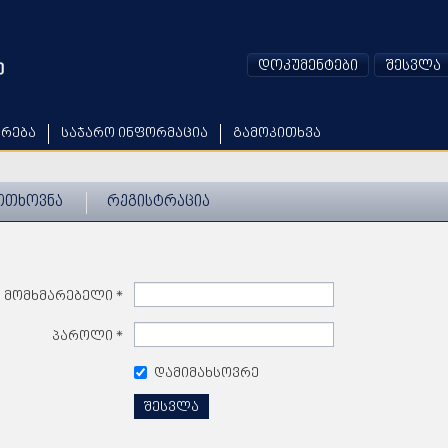
დოკუმენტები
შესვლა
არება
საჯარო ინფორმაცია
გამოკითხვა
ოთხოვნა
რეგისტრაცია
მომხმარებელი
*
პაროლი
*
დამიმახსოვრე
შესვლა