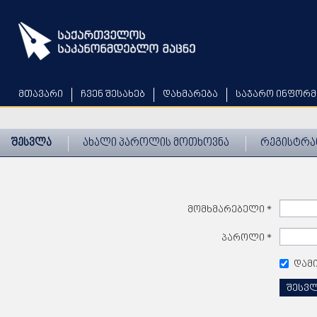
Skip
to
main
content
მთავარი
ჩვენ შესახებ
დახმარება
საჯარო ინფორმ
შესვლა
ახალი პაროლის მოთხოვნა
რეგისტრა
მომხმარებელი
*
პაროლი
*
დამ
შესვ