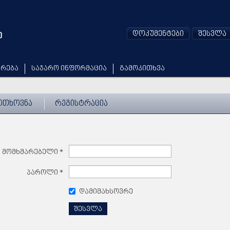
დოკუმენტები
შესვლა
არება
საჯარო ინფორმაცია
გამოკითხვა
ოთხოვნა
რეგისტრაცია
მომხმარებელი
*
პაროლი
*
დამიმახსოვრე
შესვლა