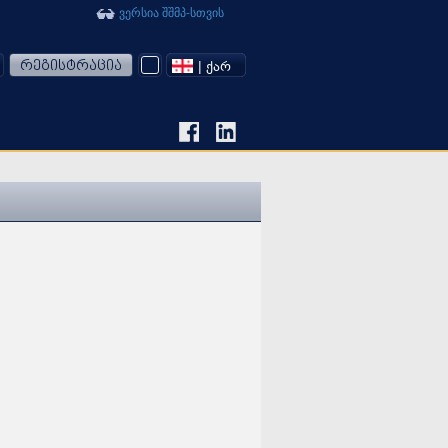
ვერსია შშმპ-სთვის
რეგისტრაცია
| ᲥᲐᲠ