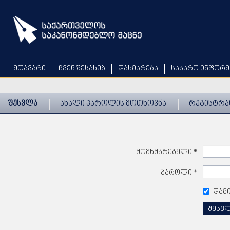
Skip
to
main
content
მთავარი
ჩვენ შესახებ
დახმარება
საჯარო ინფორმ
შესვლა
ახალი პაროლის მოთხოვნა
რეგისტრა
მომხმარებელი
*
პაროლი
*
დამ
შესვ