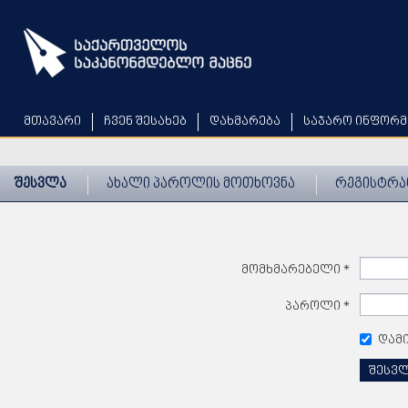
Skip
to
main
content
მთავარი
ჩვენ შესახებ
დახმარება
საჯარო ინფორმ
შესვლა
ახალი პაროლის მოთხოვნა
რეგისტრა
მომხმარებელი
*
პაროლი
*
დამ
შესვ