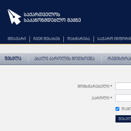
Skip
to
main
content
მთავარი
ჩვენ შესახებ
დახმარება
საჯარო ინფორმ
შესვლა
ახალი პაროლის მოთხოვნა
რეგისტრა
მომხმარებელი
*
პაროლი
*
დამ
შესვ