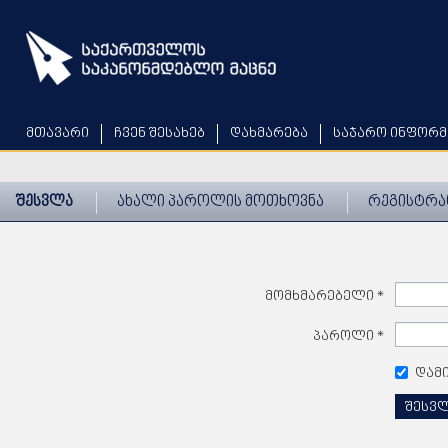
Skip
to
main
content
მთავარი
ჩვენ შესახებ
დახმარება
საჯარო ინფორმ
შესვლა
ახალი პაროლის მოთხოვნა
რეგისტრა
მომხმარებელი
*
პაროლი
*
დამ
შესვ