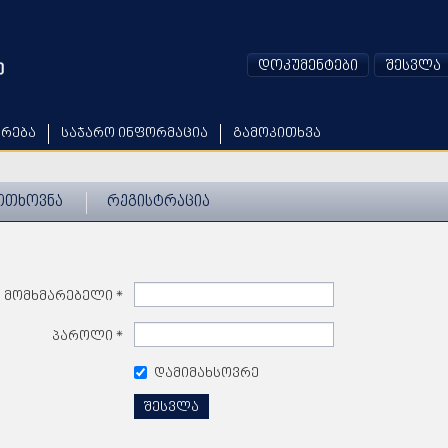
დოკუმენტები
შესვლა
არება
საჯარო ინფორმაცია
გამოკითხვა
ოთხოვნა
რეგისტრაცია
მომხმარებელი
*
პაროლი
*
დამიმახსოვრე
შესვლა