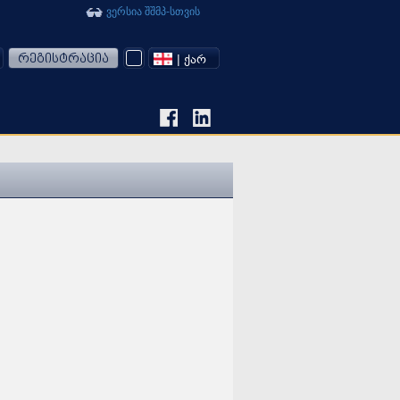
ვერსია შშმპ-სთვის
რეგისტრაცია
| ᲥᲐᲠ