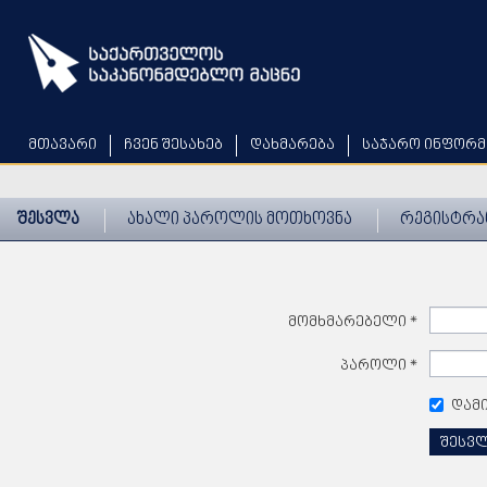
Skip
to
main
content
მთავარი
ჩვენ შესახებ
დახმარება
საჯარო ინფორმ
შესვლა
ახალი პაროლის მოთხოვნა
რეგისტრა
მომხმარებელი
*
პაროლი
*
დამ
შესვ