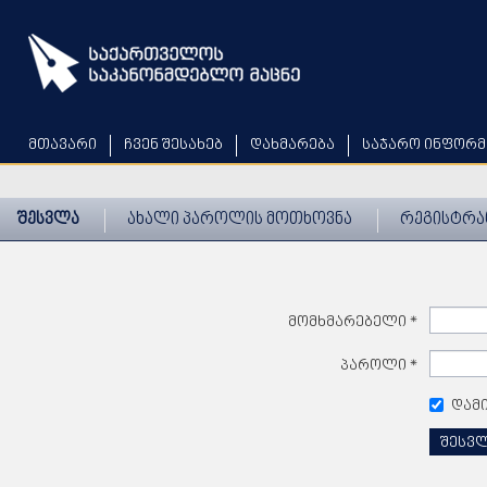
Skip
to
main
content
მთავარი
ჩვენ შესახებ
დახმარება
საჯარო ინფორმ
შესვლა
ახალი პაროლის მოთხოვნა
რეგისტრა
მომხმარებელი
*
პაროლი
*
დამ
შესვ