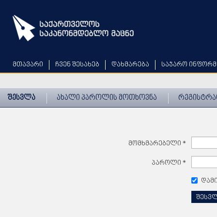
Skip
to
main
content
მთავარი
ჩვენ შესახებ
დახმარება
საჯარო ინფორმ
შესვლა
ახალი პაროლის მოთხოვნა
რეგისტრა
მომხმარებელი
*
პაროლი
*
დამ
შესვ