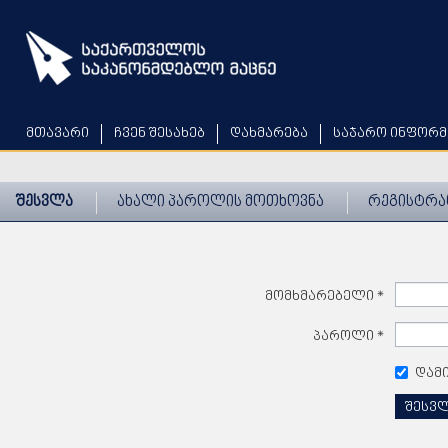
Skip
to
main
content
მთავარი
ჩვენ შესახებ
დახმარება
საჯარო ინფორმ
შესვლა
ახალი პაროლის მოთხოვნა
რეგისტრა
მომხმარებელი
*
პაროლი
*
დამ
შესვ