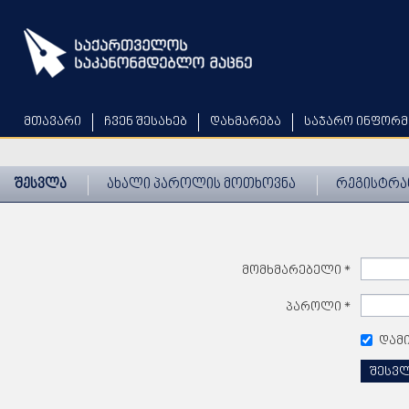
Skip
to
main
content
მთავარი
ჩვენ შესახებ
დახმარება
საჯარო ინფორმ
შესვლა
ახალი პაროლის მოთხოვნა
რეგისტრა
მომხმარებელი
*
პაროლი
*
დამ
შესვ