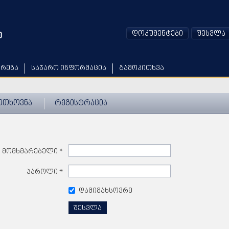
დოკუმენტები
შესვლა
არება
საჯარო ინფორმაცია
გამოკითხვა
ოთხოვნა
რეგისტრაცია
მომხმარებელი
*
პაროლი
*
დამიმახსოვრე
შესვლა