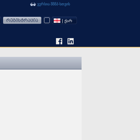
ვერსია შშმპ-სთვის
რეგისტრაცია
| ᲥᲐᲠ