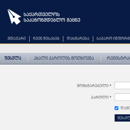
Skip
to
main
content
მთავარი
ჩვენ შესახებ
დახმარება
საჯარო ინფორმ
შესვლა
ახალი პაროლის მოთხოვნა
რეგისტრა
მომხმარებელი
*
პაროლი
*
დამ
შესვ