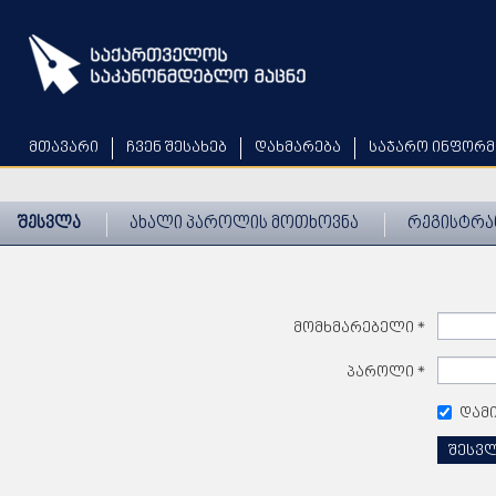
Skip
to
main
content
მთავარი
ჩვენ შესახებ
დახმარება
საჯარო ინფორმ
შესვლა
ახალი პაროლის მოთხოვნა
რეგისტრა
მომხმარებელი
*
პაროლი
*
დამ
შესვ