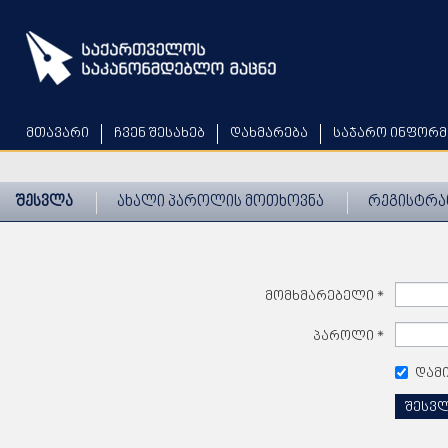
Skip
to
main
content
მთავარი
ჩვენ შესახებ
დახმარება
საჯარო ინფორმ
შესვლა
ახალი პაროლის მოთხოვნა
რეგისტრა
მომხმარებელი
*
პაროლი
*
დამ
შესვ