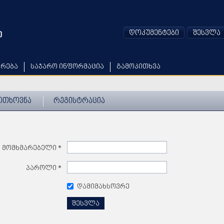
დოკუმენტები
შესვლა
არება
საჯარო ინფორმაცია
გამოკითხვა
ოთხოვნა
რეგისტრაცია
მომხმარებელი
*
პაროლი
*
დამიმახსოვრე
შესვლა