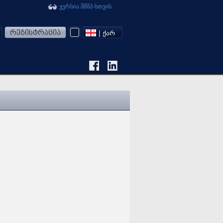
ვერსია შშმპ-სთვის
რეგისტრაცია
| ᲥᲐᲠ