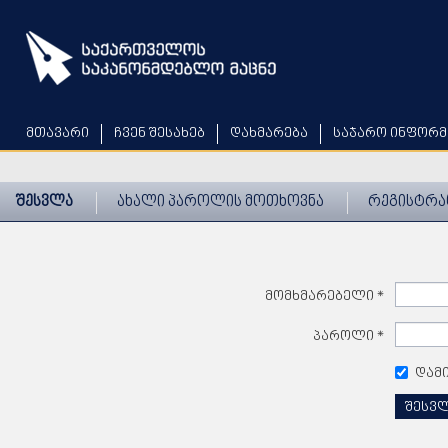
Skip
to
main
content
მთავარი
ჩვენ შესახებ
დახმარება
საჯარო ინფორმ
შესვლა
ახალი პაროლის მოთხოვნა
რეგისტრა
მომხმარებელი
*
პაროლი
*
დამ
შესვ