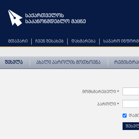
Skip
to
main
content
მთავარი
ჩვენ შესახებ
დახმარება
საჯარო ინფორმ
შესვლა
ახალი პაროლის მოთხოვნა
რეგისტრა
მომხმარებელი
*
პაროლი
*
დამ
შესვ