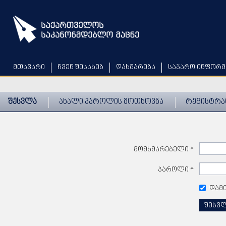
Skip
to
main
content
მთავარი
ჩვენ შესახებ
დახმარება
საჯარო ინფორმ
შესვლა
ახალი პაროლის მოთხოვნა
რეგისტრა
მომხმარებელი
*
პაროლი
*
დამ
შესვ